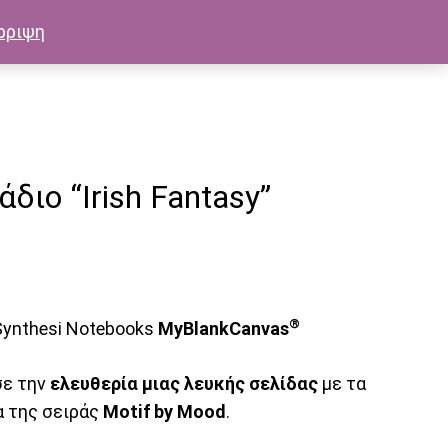
ρριψη
διο “Irish Fantasy”
0
®
 Synthesi Notebooks
MyBlankCanvas
ε την
ελευθερία μιας λευκής σελίδας
με τα
α της σειράς
Motif by Mood
.