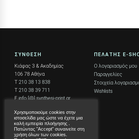
ΣΥΝΘΕΣΗ
ΠΕΛΆΤΗΣ E-SH
Κιάφας 3 & Ακαδημίας
Ο λογαριασμός μου
106 78 Αθήνα
Παραγγελίες
T
210 38 13 838
Στοιχεία λογαριασμ
T
210 38 39 711
Wishlists
E
info [@] synthesi-print.gr
Χρησιμοποιούμε cookies στην
ιστοσελίδα μας ώστε να έχετε μια
καλή εμπειρία πλοήγησης .
Πατώντας "Accept" συναινείτε στη
χρήση όλων των cookies.