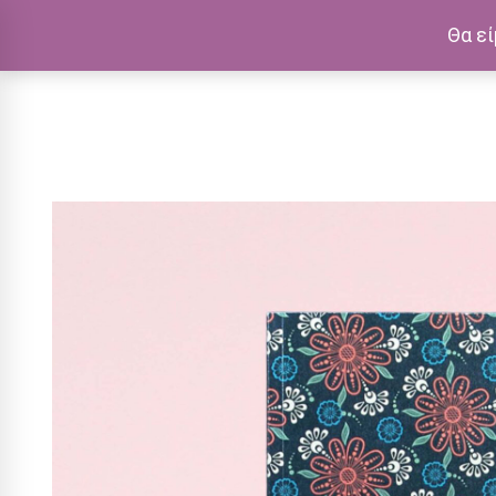
Θα εί