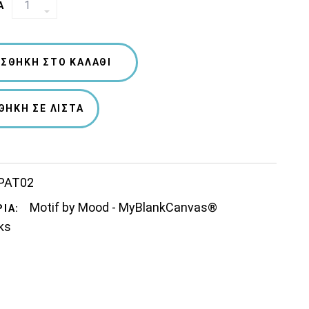
Α
"IRISH
FANTASY"
QUANTITY
ΣΘΉΚΗ ΣΤΟ ΚΑΛΆΘΙ
ΘΉΚΗ ΣΕ ΛΊΣΤΑ
PAT02
Motif by Mood - MyBlankCanvas®
ΊΑ:
ks