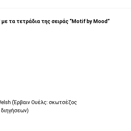
 με τα τετράδια της σειράς “Motif by Mood”
ne Welsh (Έρβαιν Ουέλς: σκωτσέζος
 διηγήσεων)