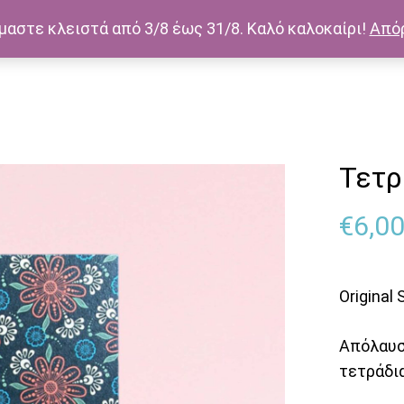
μαστε κλειστά από 3/8 έως 31/8. Καλό καλοκαίρι!
Από
Τετρά
€
6,0
Original
Απόλαυσ
τετράδι