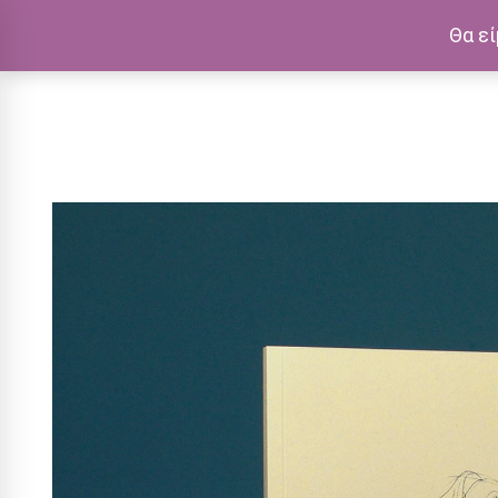
Θα εί