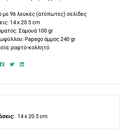
ο με 96 λευκές (ατύπωτες) σελίδες
ις: 14 x 20.5 cm
ματος: Σαμουά 100 gr
ωφύλλου: Papago άμμος 240 gr
εσία: ραφτό-κολλητό
άσεις:
14 x 20.5 cm