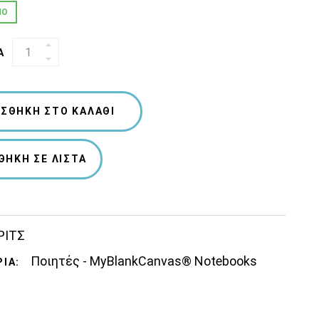
ΜΟ
ΤΕΤΡΆΔΙΟ
Α
"ΓΙΆΝΝΗΣ
ΡΊΤΣΟΣ"
QUANTITY
ΣΘΉΚΗ ΣΤΟ ΚΑΛΆΘΙ
ΘΉΚΗ ΣΕ ΛΊΣΤΑ
ΡΙΤΣ
Ποιητές - MyBlankCanvas® Notebooks
ΊΑ: