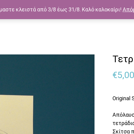
μαστε κλειστά από 3/8 έως 31/8. Καλό καλοκαίρι!
Από
Τετρ
€
5,0
Original
Απόλαυσ
τετράδι
Σκίτσα 