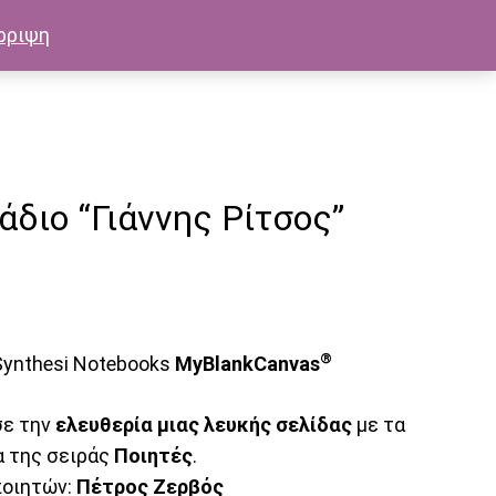
ρριψη
άδιο “Γιάννης Ρίτσος”
0
®
 Synthesi Notebooks
MyBlankCanvas
ε την
ελευθερία μιας λευκής σελίδας
με τα
α της σειράς
Ποιητές
.
ποιητών:
Πέτρος Ζερβός