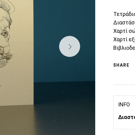
Τετράδι
Διαστάσε
Χαρτί σώ
Χαρτί εξ
Βιβλιοδ
SHARE
INFO
Διαστ