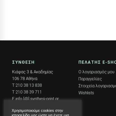
ΣΥΝΘΕΣΗ
ΠΕΛΆΤΗΣ E-SH
Κιάφας 3 & Ακαδημίας
Ο λογαριασμός μου
106 78 Αθήνα
Παραγγελίες
T
210 38 13 838
Στοιχεία λογαριασμ
T
210 38 39 711
Wishlists
E
info [@] synthesi-print.gr
Χρησιμοποιούμε cookies στην
ιστοσελίδα μας ώστε να έχετε μια